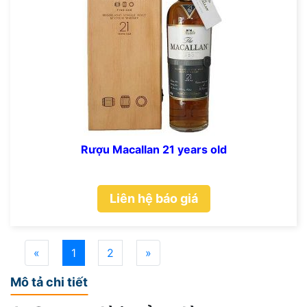
Rượu Macallan 21 years old
Liên hệ báo giá
«
1
2
»
Mô tả chi tiết