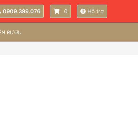
0909.399.076
0
Hỗ trợ
IỆN RƯỢU