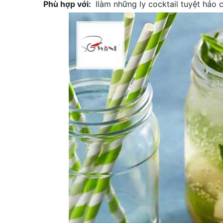
Phù hợp với:
llàm những ly cocktail tuyệt hảo 