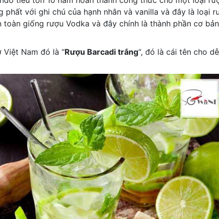
do tiêu tốn 10 năm hoàn thành công thức cho một loại rư
 phất với ghi chú của hạnh nhân và vanilla và đây là loại r
toàn giống rượu Vodka và đây chính là thành phần cơ bản
 Việt Nam đó là “
Rượu Barcadi trắng
“, đó là cái tên cho d