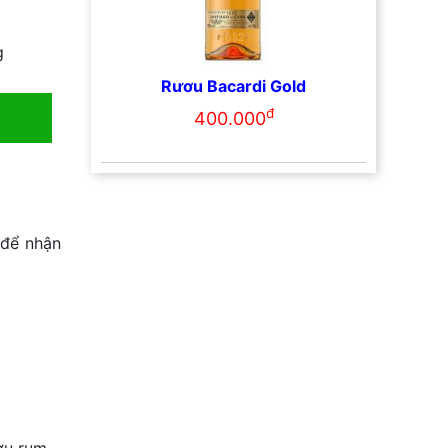
g
Rươu Bacardi Gold
đ
400.000
 để nhận