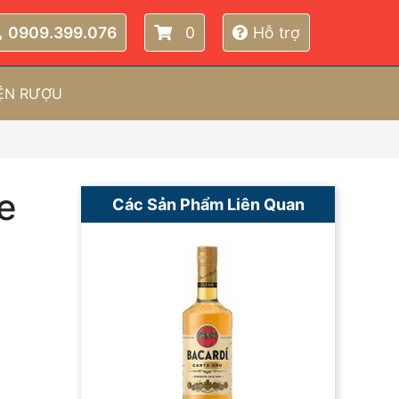
0909.399.076
0
Hỗ trợ
IỆN RƯỢU
e
Các Sản Phẩm Liên Quan