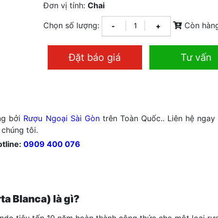
Đơn vị tính:
Chai
Chọn số lượng:
Còn hàn
-
+
Đặt báo giá
Tư vấn
ng bởi
Rượu Ngoại Sài Gòn
trên Toàn Quốc.. Liên hệ ngay
 chúng tôi.
tline:
0909 400 076
a Blanca) là gì?