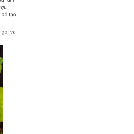
ợu rum
ượu
 để tạo
ễ gọi và