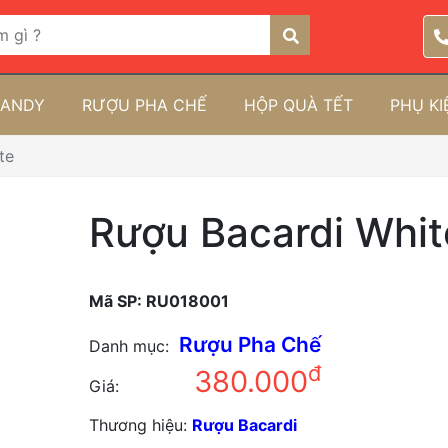
RANDY
RƯỢU PHA CHẾ
HỘP QUÀ TẾT
PHỤ K
te
Rượu Bacardi Whit
Mã SP:
RU018001
Rượu Pha Chế
Danh mục:
đ
380.000
Giá:
Thương hiệu:
Rượu Bacardi