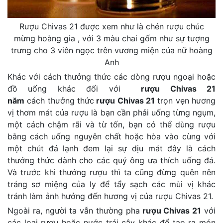
Rượu Chivas 21 được xem như là chén rượu chúc
mừng hoàng gia , với 3 màu chai gốm như sự tượng
trưng cho 3 viên ngọc trên vương miện của nữ hoàng
Anh
Khác với cách thưởng thức các dòng rượu ngoại hoặc
đồ uống khác đối với
rượu Chivas 21
năm
cách thưởng thức
rượu Chivas 21
trọn vẹn hương
vị thơm mát của rượu là bạn cần phải uống từng ngụm,
một cách chậm rãi và từ tốn, bạn có thể dùng rượu
bằng cách uống nguyên chất hoặc hòa vào cùng với
một chút đá lạnh đem lại sự dịu mát đây là cách
thưởng thức dành cho các quý ông ưa thích uống đá.
Và trước khi thưởng rượu thì ta cũng đừng quên nên
tráng sơ miệng của ly để tẩy sạch các mùi vị khác
tránh làm ảnh hưởng đến hương vị của rượu Chivas 21.
Ngoài ra, người ta vẫn thường pha
rượu Chivas 21
với
các loại rượu hoặc nước trái cây khác để tạo ra món