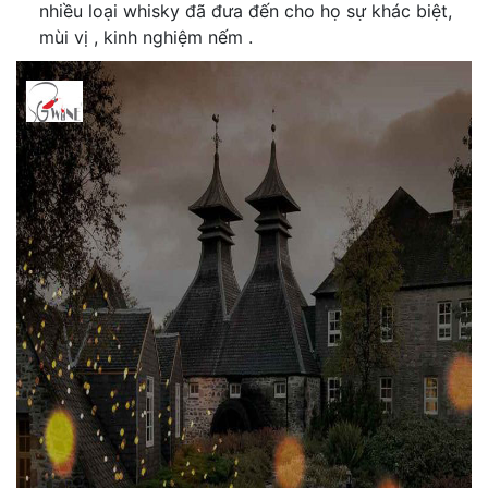
nhiều loại whisky đã đưa đến cho họ sự khác biệt,
mùi vị , kinh nghiệm nếm .