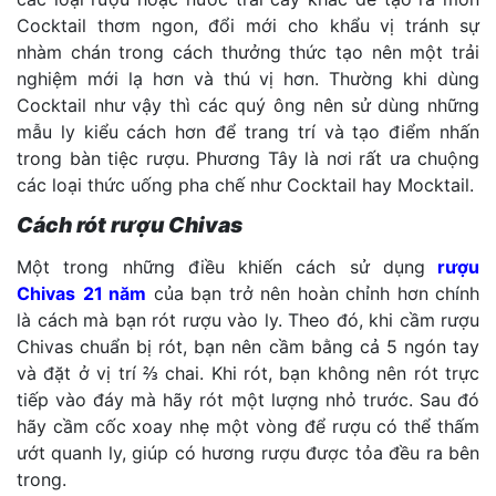
Cocktail thơm ngon, đổi mới cho khẩu vị tránh sự
nhàm chán trong cách thưởng thức tạo nên một trải
nghiệm mới lạ hơn và thú vị hơn. Thường khi dùng
Cocktail như vậy thì các quý ông nên sử dùng những
mẫu ly kiểu cách hơn để trang trí và tạo điểm nhấn
trong bàn tiệc rượu. Phương Tây là nơi rất ưa chuộng
các loại thức uống pha chế như Cocktail hay Mocktail.
Cách rót rượu Chivas
Một trong những điều khiến cách sử dụng
rượu
Chivas
21 năm
của bạn trở nên hoàn chỉnh hơn chính
là cách mà bạn rót rượu vào ly. Theo đó, khi cầm rượu
Chivas chuẩn bị rót, bạn nên cầm bằng cả 5 ngón tay
và đặt ở vị trí ⅔ chai. Khi rót, bạn không nên rót trực
tiếp vào đáy mà hãy rót một lượng nhỏ trước. Sau đó
hãy cầm cốc xoay nhẹ một vòng để rượu có thể thấm
ướt quanh ly, giúp có hương rượu được tỏa đều ra bên
trong.