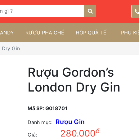
RANDY
RƯỢU PHA CHẾ
HỘP QUÀ TẾT
PHỤ K
 Dry Gin
Rượu Gordon’s
London Dry Gin
Mã SP:
G018701
Rượu Gin
Danh mục:
đ
280.000
Giá: