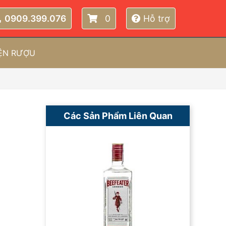
0909.399.076
0
Hỗ trợ
IỆN RƯỢU
Các Sản Phẩm Liên Quan