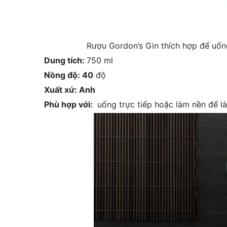
Rượu Gordon’s Gin thích hợp để uống
Dung tích:
750 ml
Nồng độ: 40
độ
Xuất xứ: Anh
Phù hợp với:
uống trực tiếp hoặc làm nền để là