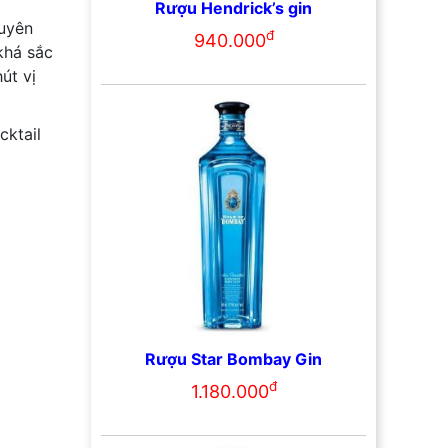
Rượu Hendrick’s gin
guyên
đ
940.000
khá sắc
út vị
cktail
Rượu Star Bombay Gin
đ
1.180.000