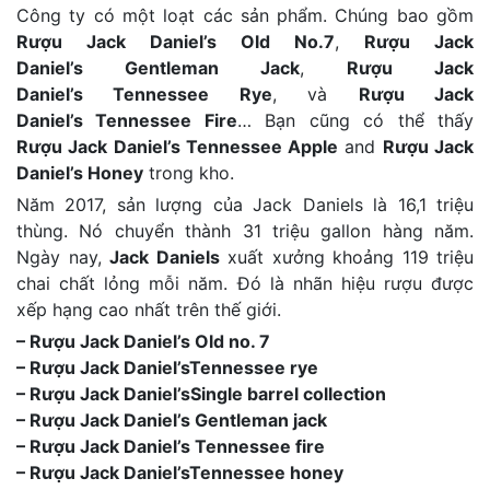
Công ty có một loạt các sản phẩm. Chúng bao gồm
Rượu Jack Daniel’s Old No.7
,
Rượu Jack
Daniel’s Gentleman Jack
,
Rượu Jack
Daniel’s Tennessee Rye
, và
Rượu Jack
Daniel’s Tennessee Fire
… Bạn cũng có thể thấy
Rượu Jack Daniel’s Tennessee Apple
and
Rượu Jack
Daniel’s Honey
trong kho.
Năm 2017, sản lượng của Jack Daniels là 16,1 triệu
thùng. Nó chuyển thành 31 triệu gallon hàng năm.
Ngày nay,
Jack Daniels
xuất xưởng khoảng 119 triệu
chai chất lỏng mỗi năm. Đó là nhãn hiệu rượu được
xếp hạng cao nhất trên thế giới.
– Rượu Jack Daniel’s Old no. 7
– Rượu Jack Daniel’sTennessee rye
– Rượu Jack Daniel’sSingle barrel collection
– Rượu Jack Daniel’s Gentleman jack
– Rượu Jack Daniel’s Tennessee fire
– Rượu Jack Daniel’sTennessee honey