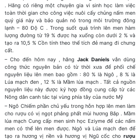
. Hãng có riêng một chuyên gia vi sinh học làm việc
toàn thời gian cho công việc nuôi cấy chủng nấm men
quý giá này và bảo quản nó trong môi trường đông
lạnh – 80 Độ C . Trong suốt quá trình lên men hàm
lượng đường từ 19 % được hạ xuống còn dưới 2 % và
tạo ra 10,5 % Cồn tính theo thể tích đẻ mang đi chưng
cất.
– Cho đến hôm nay , hãng
Jack Daniels
vẫn dùng
công thức nguyên bản có từ thời xưa để phối chế
nguyên liệu lên men bao gồm : 80 % là Ngô , 8 % là
Lúa mạch đen , 12 % là Mầm lúa mạch . Tất cả nguồn
nguyên liệu này được ký hợp đồng cung cấp từ các
Nông dân canh tác tại vùng phía tây của nước Mỹ
– Ngô Chiếm phần chủ yếu trong hỗn hợp lên men làm
cho rượu có vị ngọt phảng phất mùi hương Bắp . Mầm
lúa mạch Cung cấp men sinh học Eziyme để các nấm
men có thể lên men được. Ngô và Lúa mạch đen để
tạo ra hương vị nền và hương vị Ngũ cốc cho
rượu