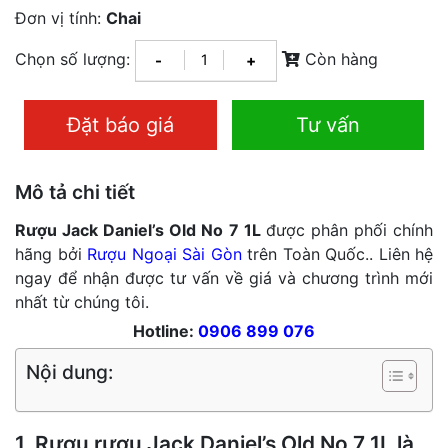
Đơn vị tính:
Chai
Chọn số lượng:
Còn hàng
-
+
Đặt báo giá
Tư vấn
Mô tả chi tiết
Rượu
Jack Daniel’s Old No 7 1L
được phân phối chính
hãng bởi
Rượu Ngoại Sài Gòn
trên Toàn Quốc.. Liên hệ
ngay để nhận được tư vấn về giá và chương trình mới
nhất từ chúng tôi.
Hotline:
0906 899 076
Nội dung:
1. Rượu rượu Jack Daniel’s Old No 7 1L là