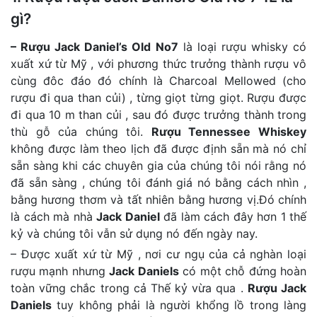
gì?
– Rượu Jack Daniel’s Old No7
là loại rượu whisky có
xuất xứ từ Mỹ , với phương thức trưởng thành rượu vô
cùng đôc đáo đó chính là Charcoal Mellowed (cho
rượu đi qua than củi) , từng giọt từng giọt. Rượu được
đi qua 10 m than củi , sau đó được trưởng thành trong
thù gỗ của chúng tôi.
Rượu Tennessee Whiskey
không được làm theo lịch đã được định sẵn mà nó chỉ
sẵn sàng khi các chuyên gia của chúng tôi nói rằng nó
đã sẵn sàng , chúng tôi đánh giá nó bằng cách nhìn ,
bằng hương thơm và tất nhiên bằng hương vị.Đó chính
là cách mà nhà
Jack Daniel
đã làm cách đây hơn 1 thế
kỷ và chúng tôi vẫn sử dụng nó đến ngày nay.
– Được xuất xứ từ Mỹ , nơi cư ngụ của cả nghàn loại
rượu mạnh nhưng
Jack Daniels
có một chỗ đứng hoàn
toàn vững chắc trong cả Thế kỷ vừa qua .
Rượu Jack
Daniels
tuy không phải là người khổng lồ trong làng