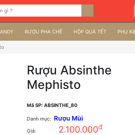
RANDY
RƯỢU PHA CHẾ
HỘP QUÀ TẾT
PHỤ K
to
Rượu Absinthe
Mephisto
Mã SP:
ABSINTHE_80
Rượu Mùi
Danh mục:
đ
2.100.000
Giá: