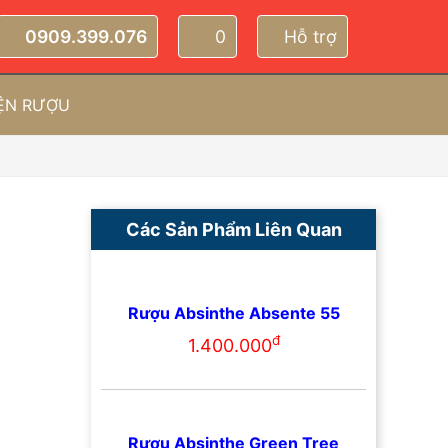
0909.399.076
0
Hỗ trợ
IỆN RƯỢU
Các Sản Phẩm Liên Quan
Rượu Absinthe Absente 55
đ
1.400.000
Rượu Absinthe Green Tree