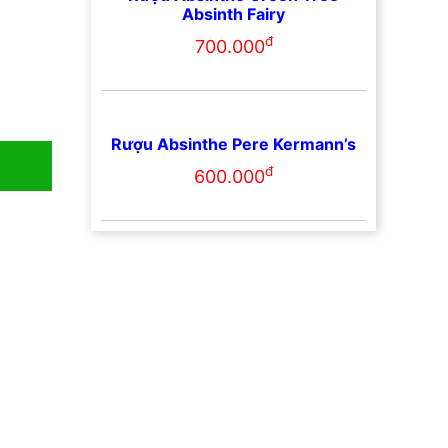
Absinth Fairy
đ
700.000
Rượu Absinthe Pere Kermann’s
đ
600.000