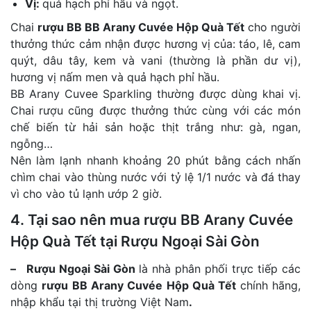
Vị:
quả hạch phỉ hầu và ngọt.
Chai
rượu BB BB Arany Cuvée Hộp Quà Tết
cho người
thưởng thức cảm nhận được hương vị của: táo, lê, cam
quýt, dâu tây, kem và vani (thường là phần dư vị),
hương vị nấm men và quả hạch phỉ hầu.
BB Arany Cuvee Sparkling thường được dùng khai vị.
Chai rượu cũng được thưởng thức cùng với các món
chế biến từ hải sản hoặc thịt trắng như: gà, ngan,
ngỗng…
Nên làm lạnh nhanh khoảng 20 phút bằng cách nhấn
chìm chai vào thùng nước với tỷ lệ 1/1 nước và đá thay
vì cho vào tủ lạnh ướp 2 giờ.
4. Tại sao nên mua rượu BB Arany Cuvée
Hộp Quà Tết tại Rượu Ngoại Sài Gòn
– Rượu Ngoại Sài Gòn
là nhà phân phối trực tiếp các
dòng
rượu BB Arany Cuvée Hộp Quà Tết
chính hãng,
nhập khẩu tại thị trường Việt Nam
.