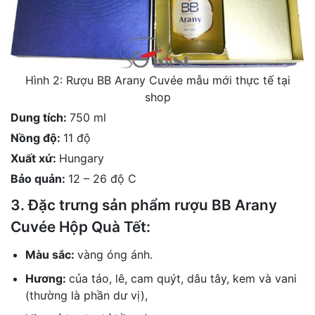
Hình 2: Rượu BB Arany Cuvée mẫu mới thực tế tại
shop
Dung tích:
750 ml
Nồng độ:
11 độ
Xuất xứ:
Hungary
Bảo quản:
12 – 26 độ C
3. Đặc trưng sản phẩm rượu BB Arany
Cuvée Hộp Quà Tết:
Màu sắc:
vàng óng ánh.
Hương:
của táo, lê, cam quýt, dâu tây, kem và vani
(thường là phần dư vị),