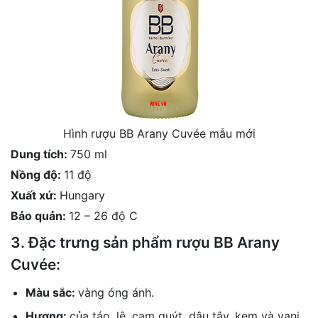
Hình rượu BB Arany Cuvée mẫu mới
Dung tích:
750 ml
Nồng độ:
11 độ
Xuất xứ:
Hungary
Bảo quản:
12 – 26 độ C
3. Đặc trưng sản phẩm rượu BB Arany
Cuvée:
Màu sắc:
vàng óng ánh.
Hương:
của táo, lê, cam quýt, dâu tây, kem và vani