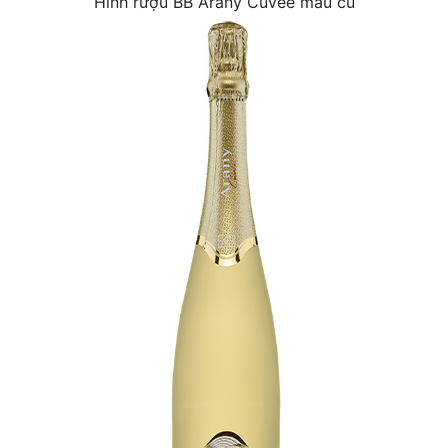
Hình rượu BB Arany Cuvée mẫu cũ