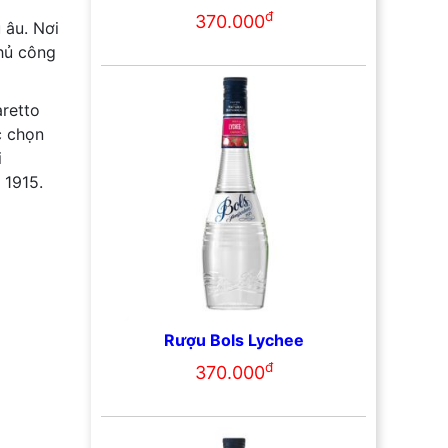
đ
370.000
 âu. Nơi
thủ công
retto
c chọn
i
 1915.
Rượu Bols Lychee
đ
370.000