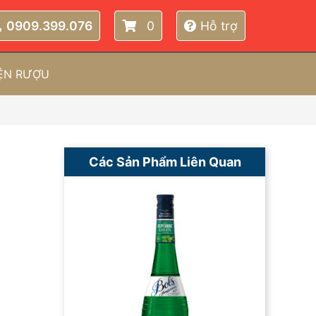
0909.399.076
0
Hỗ trợ
IỆN RƯỢU
Các Sản Phẩm Liên Quan