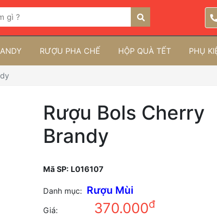
RANDY
RƯỢU PHA CHẾ
HỘP QUÀ TẾT
PHỤ K
ndy
Rượu Bols Cherry
Brandy
Mã SP:
L016107
Rượu Mùi
Danh mục:
đ
370.000
Giá: