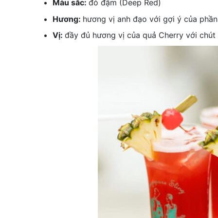
Màu sắc:
đỏ đậm (Deep Red)
Hương:
hương vị anh đạo với gợi ý của phần
Vị:
đầy đủ hương vị của quả Cherry với chút