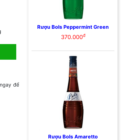
Rượu Bols Peppermint Green
g
đ
370.000
 ngay để
Rượu Bols Amaretto