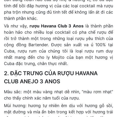
tính để bồi đắp hương vị của các loại cocktail mà rượu
pha trộn nhưng cũng đủ tinh tết để không lấn át đi các
thành phần khác.
Và như vậy,
rượu Havana Club 3 Anos
là thành phần
hoàn hảo cho nhiều loại cocktail có pha chế rượu để
rồi trở thành một trong những loại rượu yêu thích của
cộng đồng Bartender. Được sản xuất va ủ 100% tại
Cuba, rượu rum của chúng tôi là loại rượu rum duy
nhất mang đến cho ly Mojito của bạn một hương vị
Cuba đặc trưng, chân thực nhất.
2. ĐẶC TRƯNG CỦA RƯỢU HAVANA
CLUB ANEJO 3 ANOS
Màu sắc: một màu vàng nhạt dễ nhìn, “màu rơm nhạt”
cho thấy chính xác năm tuổi của rượu.
Mùi hương: hương tự nhiên êm dịu với hương gỗ sồi,
mật đường và mía ẩn bên trong kết hợp với hương trái