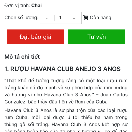
Đơn vị tính:
Chai
Chọn số lượng:
Còn hàng
-
+
Đặt báo giá
Tư vấn
Mô tả chi tiết
1. RƯỢU HAVANA CLUB ANEJO 3 ANOS
“Thật khó để tưởng tượng rằng có một loại rượu rum
trắng khác có độ mạnh và sự phức hợp của mùi hương
và hương vị như Havana Club 3 Anos.” – Juan Carlos
Gonzalez, bậc thầy đầu tiên về Rum của Cuba
Havana Club 3 Anos là sự pha trộn của các loại rượu
rum Cuba, mỗi loại được ủ tối thiểu ba năm trong
thùng gỗ sối trắng. Havana Club 3 Anos kết hợp sự
cân bằng hoàn hảo của độ nhẹ & hương vị, có đủ đặc