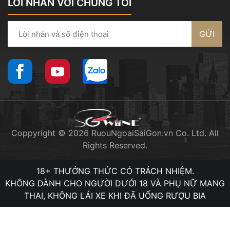
LỜI NHẮN VỚI CHÚNG TÔI
GỬI
Coppyright © 2026 RuouNgoaiSaiGon.vn Co. Ltd. All
Rights Reserved.
18+ THƯỞNG THỨC CÓ TRÁCH NHIỆM.
KHÔNG DÀNH CHO NGƯỜI DƯỚI 18 VÀ PHỤ NỮ MANG
THAI, KHÔNG LÁI XE KHI ĐÃ UỐNG RƯỢU BIA