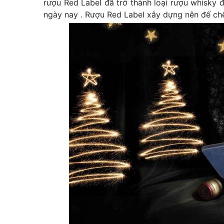
rượu Red Label đã trở thành loại rượu whisky đ
ngày nay . Rượu Red Label xây dựng nên đế chế