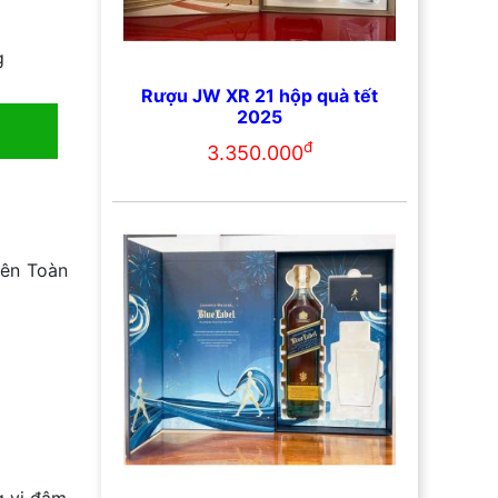
g
Rượu JW XR 21 hộp quà tết
2025
đ
3.350.000
ên Toàn