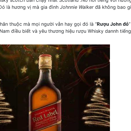
sky scotch bán chạy nhất Scotland .Nó nổi tiếng với hươn
Đó là hương vị mà gia đình
Johnnie Walker
đã không bao gi
thân thuộc mà mọi người vẫn hay gọi đó là “
Rượu John đỏ
”
 Nam điều biết và yêu thương hiệu rượu Whisky dannh tiếng