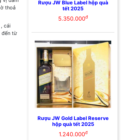
g vị đâm
Rượu JW Blue Label hộp quà
ờ thoả
tết 2025
đ
5.350.000
 , cái
 đến từ
Rượu JW Gold Label Reserve
hộp quà tết 2025
đ
1.240.000