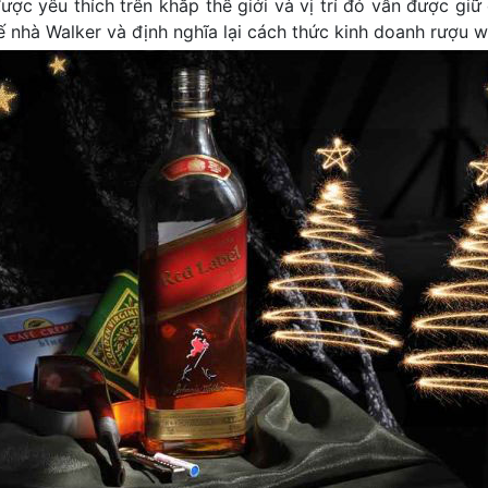
ược yêu thích trên khắp thế giới và vị trí đó vẫn được giữ
 nhà Walker và định nghĩa lại cách thức kinh doanh rượu w