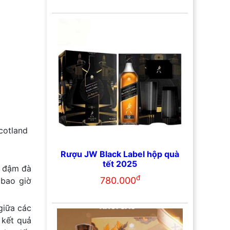
cotland
Rượu JW Black Label hộp quà
tết 2025
ị đậm đà
đ
780.000
 bao giờ
giữa các
 kết quả