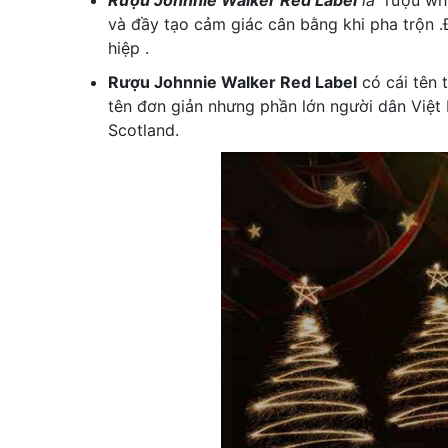
Rượu Johnnie Walker Red Label
là
rượu whi
và đầy tạo cảm giác cân bằng khi pha trộn .
hiệp .
Rượu Johnnie Walker Red Label
có cái tên 
tên đơn giản nhưng phần lớn người dân Việt
Scotland.