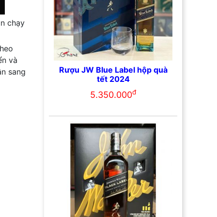
án chạy
Theo
ển và
Rượu JW Blue Label hộp quà
ân sang
tết 2024
đ
5.350.000