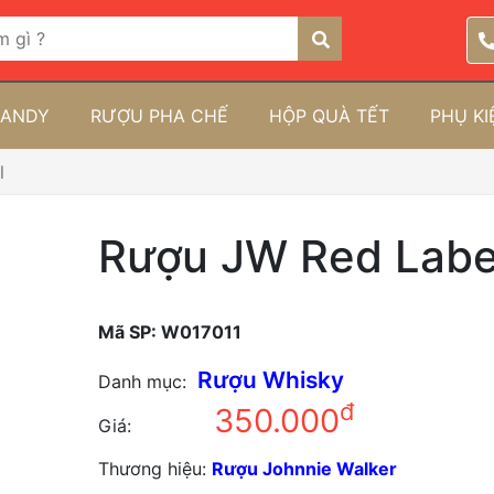
RANDY
RƯỢU PHA CHẾ
HỘP QUÀ TẾT
PHỤ K
l
Rượu JW Red Labe
Mã SP:
W017011
Rượu Whisky
Danh mục:
đ
350.000
Giá:
Thương hiệu:
Rượu Johnnie Walker