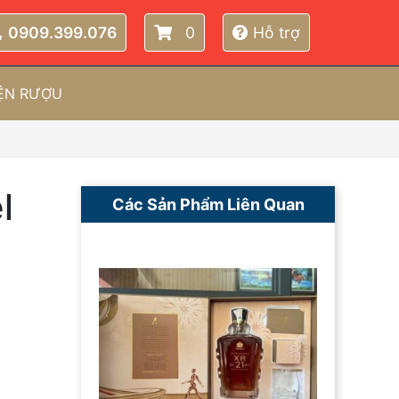
0909.399.076
0
Hỗ trợ
IỆN RƯỢU
l
Các Sản Phẩm Liên Quan