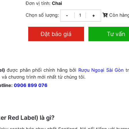
Đơn vị tính:
Chai
Chọn số lượng:
Còn hàn
-
+
Đặt báo giá
Tư vấn
el)
được phân phối chính hãng bởi
Rượu Ngoại Sài Gòn
tr
 và chương trình mới nhất từ chúng tôi.
tline:
0906 899 076
r Red Label) là gì?