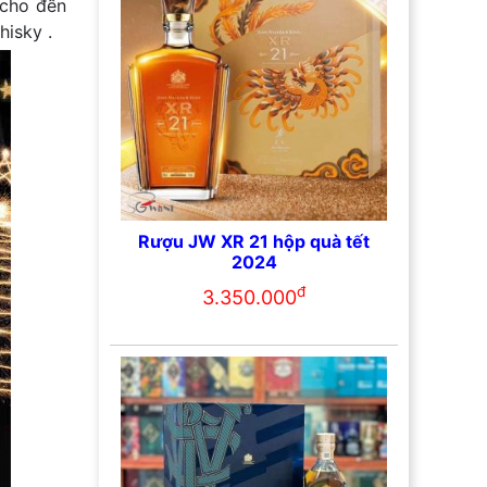
 cho đến
hisky .
Rượu JW XR 21 hộp quà tết
2024
đ
3.350.000