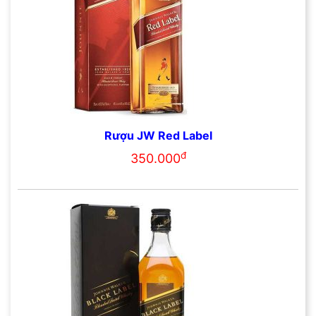
Rượu JW Red Label
đ
350.000