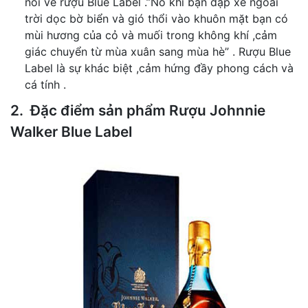
nói về rượu Blue Label .”Nó khi bạn đạp xe ngoài
trời dọc bờ biển và gió thổi vào khuôn mặt bạn có
mùi hương của cỏ và muối trong không khí ,cảm
giác chuyển từ mùa xuân sang mùa hè” . Rượu Blue
Label là sự khác biệt ,cảm hứng đầy phong cách và
cá tính .
2. Đặc điểm sản phẩm Rượu Johnnie
Walker Blue Label