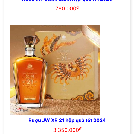
đ
780.000
Rượu JW XR 21 hộp quà tết 2024
đ
3.350.000