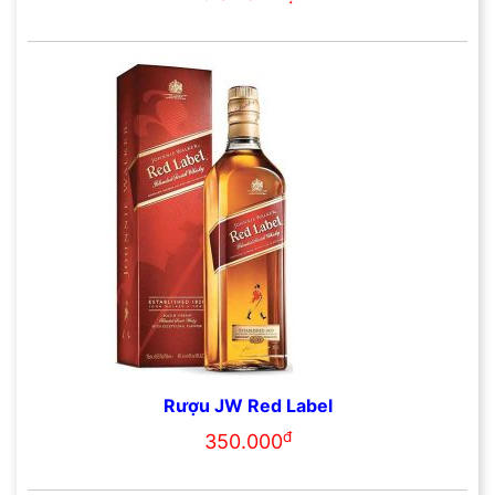
Rượu JW Red Label
đ
350.000