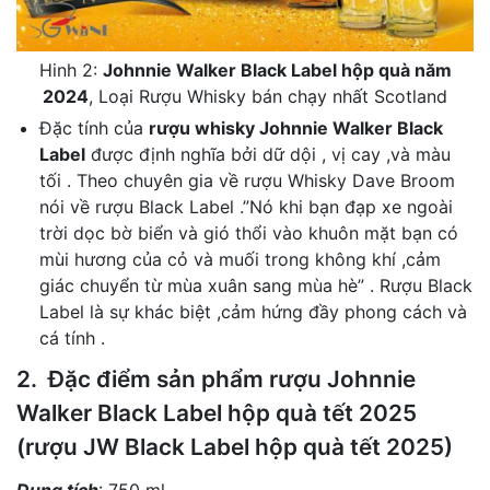
Hinh 2:
Johnnie Walker Black Label hộp quà năm
2024
, Loại Rượu Whisky bán chạy nhất Scotland
Đặc tính của
rượu whisky Johnnie Walker Black
Label
được định nghĩa bởi dữ dội , vị cay ,và màu
tối . Theo chuyên gia về rượu Whisky Dave Broom
nói về rượu Black Label .”Nó khi bạn đạp xe ngoài
trời dọc bờ biển và gió thổi vào khuôn mặt bạn có
mùi hương của cỏ và muối trong không khí ,cảm
giác chuyển từ mùa xuân sang mùa hè” . Rượu Black
Label là sự khác biệt ,cảm hứng đầy phong cách và
cá tính .
2. Đặc điểm sản phẩm rượu Johnnie
Walker Black Label hộp quà tết 2025
(rượu JW Black Label hộp quà tết 2025)
Dung tích
: 750 ml