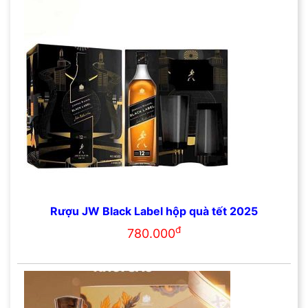
Rượu JW Black Label hộp quà tết 2025
đ
780.000