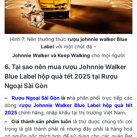
Hình 7: Nên thưởng thức
rượu johnnie walker Blue
Label
với một chút đá –
Johnnie Walker và Keep Walking
cho mọi người
6. Tại sao nên mua rượu Johnnie Walker
Blue Label hộp quà tết 2025 tại Rượu
Ngoại Sài Gòn
–
Rượu Ngoại Sài Gòn
là n
hà phân phối trực tiếp các
dòng
rượu Johnnie Walker Blue Label hộp quà tết
2025
chính hãng, nhập khẩu tại thị trường Việt Nam
.
– Giá thành sản phẩm luôn
là thứ được chúng tôi coi
trọng là giá thành phải rẻ nhưng đây phải là hàng hoá
có nguồn gốc thích hợp để sử dụng cho các quán Bar