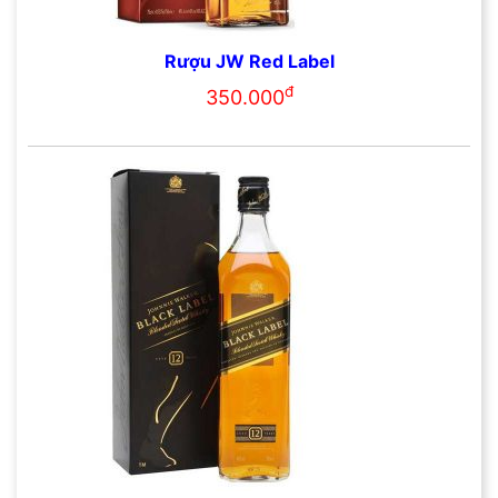
Rượu JW Red Label
đ
350.000